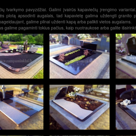
ių tvarkymo pavyzdžiai. Galimi įvairūs kapaviečių įrengimo varianta
ės plotą apsodinti augalais, tad kapavietę galima uždengti granito pl
 pageidaujant, galime pilnai uždenti kapą arba palikti vietos augalams.
s galime pagaminti tokius pačius, kaip nuotraukose arba galite išsirinkti 