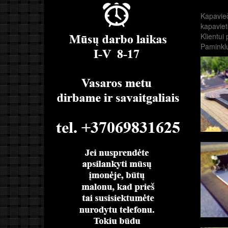
Kapavieč
kapaviet
Klientui
Paminklu