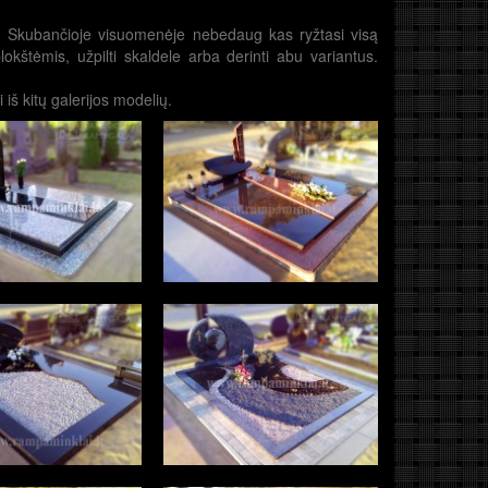
i. Skubančioje visuomenėje nebedaug kas ryžtasi visą
okštėmis, užpilti skaldele arba derinti abu variantus.
iš kitų galerijos modelių.