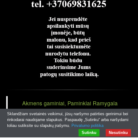
Akmens gaminiai, Paminklai Ramygala
Panevėžio r
Sklandžiam svetainės veikimui, jūsų naršymo patirties gerinimui bei
rinkodarai naudojame slapukus. Paspaudę „Sutinku“ arba naršydami
toliau sutiksite su slapukų įrašymu.
Privatumo politika
© 2026
rampaminklai.lt
|
Interneto svetainių kūrimas
Sutinku
Nesutinku