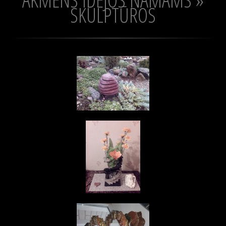
SKULPTŪROS