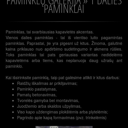
PAMINKLAI
Paminklas, tai svarbiausias kapavietės akcentas.
Vienos dalies paminklas - tai iš vientiso luito pagamintas
paminklas. Paprastai, jie yra pigesni už kitus. Žinoma, galutinė
kaina priklauso nuo apdirbimo sudėtingumo ir akmens rūšies.
Toks paminklas tai pats geriausias variantas nedidelėms
kapavietėms arba tiems, kas neplanuoja daug užrašų ant
paminklo.
Kai išsirinksite paminklą, taip pat galėsime atlikti ir kitus darbus:
Raidžių iškalimas ar priklijavimas;
Paminklo pastatymas,
Pamatų betonavimas,
Tvorelės gamyba bei montavimas,
Juodžemio arba skaldos užpylimas,
Viso kapo uždengimas plokštėmis arba plytelėmis;
Pagrindo apie kapą formavimas (pvz. trinkelėmis)