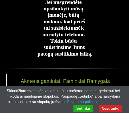
Akmens gaminiai, Paminklai Ramygala
Panevėžio r
Sklandžiam svetainės veikimui, jūsų naršymo patirties gerinimui bei
rinkodarai naudojame slapukus. Paspaudę „Sutinku“ arba naršydami
toliau sutiksite su slapukų įrašymu.
Privatumo politika
© 2026
rampaminklai.lt
|
Interneto svetainių kūrimas
Sutinku
Nesutinku