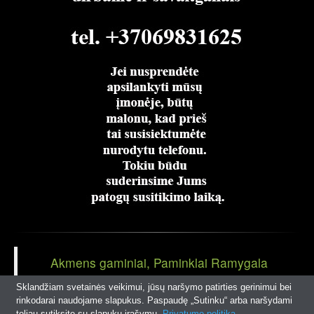
Akmens gaminiai, Paminklai Ramygala
Panevėžio r
Sklandžiam svetainės veikimui, jūsų naršymo patirties gerinimui bei
rinkodarai naudojame slapukus. Paspaudę „Sutinku“ arba naršydami
toliau sutiksite su slapukų įrašymu.
Privatumo politika