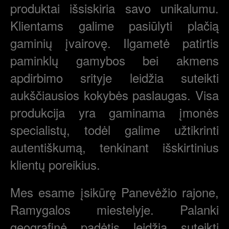
produktai išsiskiria savo unikalumu.
Klientams galime pasiūlyti plačią
gaminių įvairovę. Ilgametė patirtis
paminklų gamybos bei akmens
apdirbimo srityje leidžia suteikti
aukščiausios kokybės paslaugas. Visa
produkcija yra gaminama įmonės
specialistų, todėl galime užtikrinti
autentiškumą, tenkinant išskirtinius
klientų poreikius.
Mes esame įsikūrę Panevėžio rajone,
Ramygalos miestelyje. Palanki
geografinė padėtis leidžia suteikti