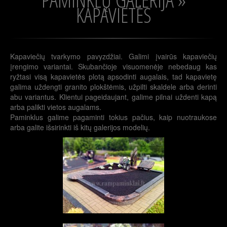
KAPAVIETĖS
Kapaviečių tvarkymo pavyzdžiai. Galimi įvairūs kapaviečių
įrengimo variantai. Skubančioje visuomenėje nebedaug kas
ryžtasi visą kapavietės plotą apsodinti augalais, tad kapavietę
galima uždengti granito plokštėmis, užpilti skaldele arba derinti
abu variantus. Klientui pageidaujant, galime pilnai uždenti kapą
arba palikti vietos augalams.
Paminklus galime pagaminti tokius pačius, kaip nuotraukose
arba galite išsirinkti iš kitų galerijos modelių.