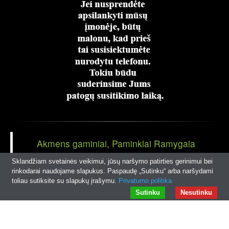
Akmens gaminiai, Paminklai Ramygala
Panevėžio r
Sklandžiam svetainės veikimui, jūsų naršymo patirties gerinimui bei
rinkodarai naudojame slapukus. Paspaudę „Sutinku“ arba naršydami
toliau sutiksite su slapukų įrašymu.
Privatumo politika
© 2026
rampaminklai.lt
|
Interneto svetainių kūrimas
Sutinku
Nesutinku