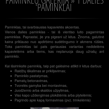
PAMINKLAI
Paminklas, tai svarbiausias kapavietės akcentas.
Vienos dalies paminklas - tai iš vientiso luito pagamintas
paminklas. Paprastai, jie yra pigesni už kitus. Žinoma, galutinė
kaina priklauso nuo apdirbimo sudėtingumo ir akmens rūšies.
Toks paminklas tai pats geriausias variantas nedidelėms
kapavietėms arba tiems, kas neplanuoja daug užrašų ant
paminklo.
Kai išsirinksite paminklą, taip pat galėsime atlikti ir kitus darbus:
Raidžių iškalimas ar priklijavimas;
Paminklo pastatymas,
Pamatų betonavimas,
Tvorelės gamyba bei montavimas,
Juodžemio arba skaldos užpylimas,
Viso kapo uždengimas plokštėmis arba plytelėmis;
Pagrindo apie kapą formavimas (pvz. trinkelėmis)